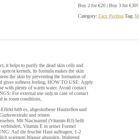
Buy 2 for €20 | Buy 3 for €30!
Category:
Face Peeling
Tag:
Mi
 it helps to purify the dead skin cells and
 apricot kernels, its formula makes the skin
tens the skin by preventing the formation of
 and gives softness feeling, HOW TO USE: Apply
nse with plenty of warm water. Avoid contact
GS: For external use only.tn case of contact
nd in room conditions,
Effekt hilft es, abgestorbene Hautzellen und
Gurkenextrakt und reinen
ussehen. Mit Niacinamid (Vitamin B3) hellt
verhindert, Vitamin E in seiner Formel
NG: Auf die feuchte Haut auftragen, 1-2
chlich warmem Wasser abspulen. Wahrend