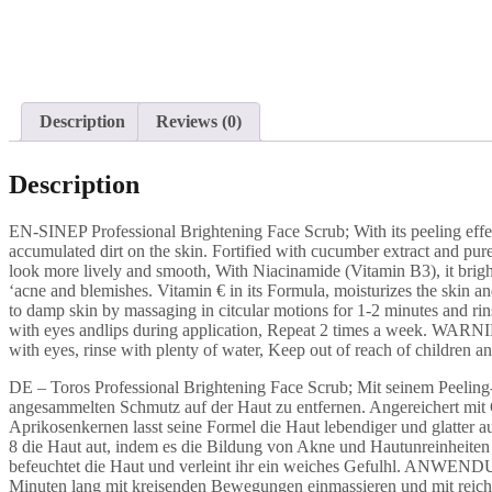
Description
Reviews (0)
Description
EN-SINEP Professional Brightening Face Scrub; With its peeling effect,
accumulated dirt on the skin. Fortified with cucumber extract and pure
look more lively and smooth, With Niacinamide (Vitamin B3), it brigh
‘acne and blemishes. Vitamin € in its Formula, moisturizes the skin
to damp skin by massaging in citcular motions for 1-2 minutes and ri
with eyes andlips during application, Repeat 2 times a week. WARNIN
with eyes, rinse with plenty of water, Keep out of reach of children a
DE – Toros Professional Brightening Face Scrub; Mit seinem Peeling-
angesammelten Schmutz auf der Haut zu entfernen. Angereichert mit 
Aprikosenkernen lasst seine Formel die Haut lebendiger und glatter a
8 die Haut aut, indem es die Bildung von Akne und Hautunreinheiten 
befeuchtet die Haut und verleint ihr ein weiches Gefulhl. ANWENDU
Minuten lang mit kreisenden Bewegungen einmassieren und mit rei