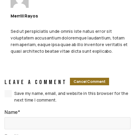
Merrill Rayos
September 6, 2023 - 2:54 am
Reply
Sed ut perspiciatis unde omnis iste natus error sit
voluptatem accusantium doloremque laudantium, totam
rem aperiam, eaque ipsa quae ab illo inventore veritatis et
quasi architecto beatae vitae dicta sunt explicabo.
Leave A Comment
Cancel Comment
Save my name, email, and website in this browser for the
next time I comment.
Name*