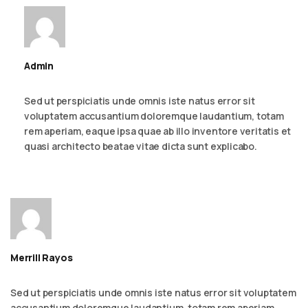
Admin
September 6, 2023 - 2:23 am
Reply
Sed ut perspiciatis unde omnis iste natus error sit
voluptatem accusantium doloremque laudantium, totam
rem aperiam, eaque ipsa quae ab illo inventore veritatis et
quasi architecto beatae vitae dicta sunt explicabo.
Merrill Rayos
September 6, 2023 - 2:54 am
Reply
Sed ut perspiciatis unde omnis iste natus error sit voluptatem
accusantium doloremque laudantium, totam rem aperiam,