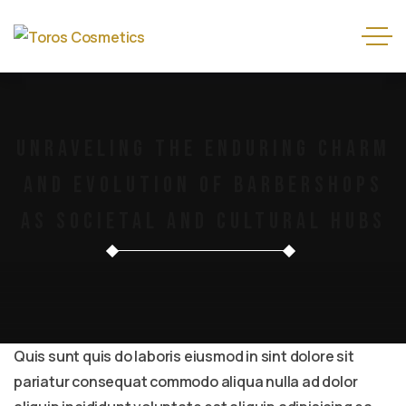
Unraveling The Enduring Charm
And Evolution Of Barbershops
As Societal And Cultural Hubs
Quis sunt quis do laboris eiusmod in sint dolore sit
pariatur consequat commodo aliqua nulla ad dolor