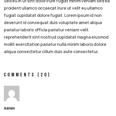
Sed eu in ut sint dolor irure fugiat minim veniam sed ea
proident ullamco occaecat irure ut velit eu ullamco
fugiat cupidatat dolore fugiat. Lorem ipsum id non
deserunt id consequat duis voluptate amet aliqua
pariatur laboris officia pariatur veniam velit
reprehenderit sint nostrud cupidatat magna eiusmod
mollit exercitation pariatur nulla minim laboris dolore
aliqua consectetur cillum duis aute consectetur.
Comments (20)
Admin
September 6, 2023 - 2:23 am
Reply