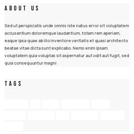
About Us
Sed ut perspiciatis unde omnis iste natus error sit voluptatem
accusantium doloremque laudantium, totam rem aperiam,
eaque ipsa quae ab illo inventore veritatis et quasi architecto
beatae vitae dicta sunt explicabo. Nemo enim ipsam
voluptatem quia voluptas sit aspernatur aut odit aut fugit, sed
quia consequuntur magni
Tags
Application
Art
Design
Entertainment
Internet
Marketing
Multipurpose
Print
Programming
Responsive
Website